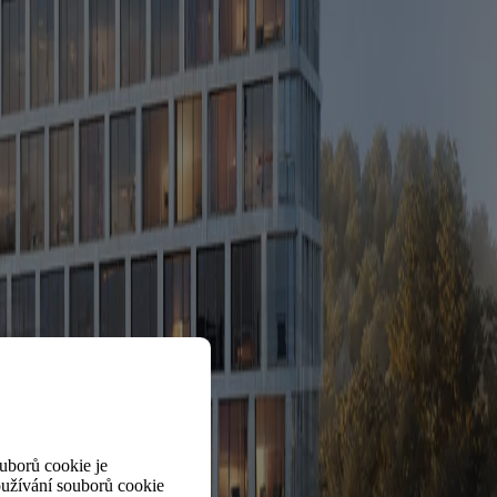
uborů cookie je
oužívání souborů cookie