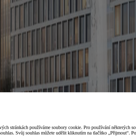
ých stránkách používáme soubory cookie. Pro používání některých so
ouhlas. Svůj souhlas můžete udělit kliknutím na tlačítko „Přijmout“. P