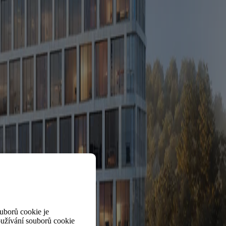
uborů cookie je
oužívání souborů cookie