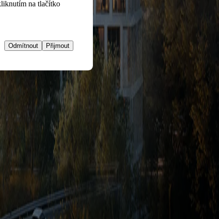
iknutím na tlačítko
Odmítnout
Přijmout