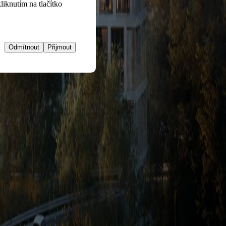
iknutím na tlačítko
Odmítnout
Přijmout