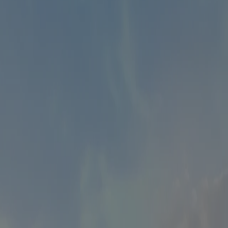
Cestování
Místa
Gastro
Eventy
Tvize
Videa
Magazín
O nás
Kontakty
Facebook
1.9k
Instagram
636
LinkedIn
747
Casa Malbec. Betonová pevnost poskytuje 
V rušném a neustále se proměňujícím prostředí mexického města Ense
dům s důrazem na relaxaci a propojení s přírodou, kde hlavní roli hra
Alena Malá
,
autor
·
27.8.2025
2 min
Sdílet článek