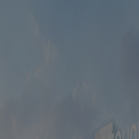
atmosféru klidu a soukromí
nada vznikla rezidence, která se svou kompozicí i materiálovým řeše
jí vysoké betonové stěny a pečlivě rozmístěné vnitřní dvory.