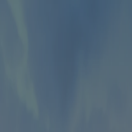
Facebook
Instagram
LinkedIn
Vyhledávání
Zavřít vyhledávání
Otevřít menu
Bydlení
Město
Byznys
Otevřít podmenu Byznys
Reality
Investice
Udržitelnost
Workspace
Life
Otevřít podmenu Life
Architektura
Umění