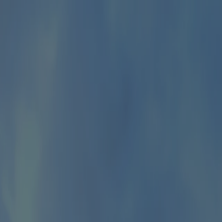
Přeskočit navigaci a přejít na obsah
Přeskočit na hlavní menu
Přeskočit na vyhledávání
Adresa, logo, homepage