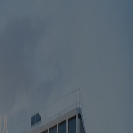
ním obvyklým standardům vymyká. Architekt Cesar Mancillas navrhl