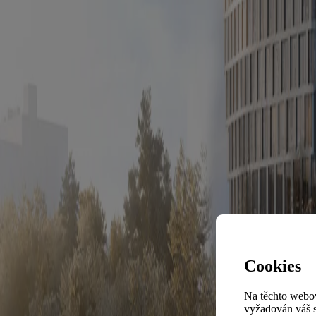
Cookies
Na těchto webov
vyžadován váš s